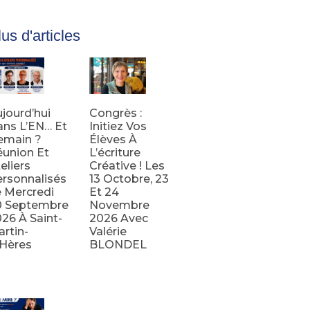
us d'articles
jourd’hui
Congrès :
ns L’EN… Et
Initiez Vos
emain ?
Élèves À
union Et
L’écriture
eliers
Créative ! Les
rsonnalisés
13 Octobre, 23
 Mercredi
Et 24
0 Septembre
Novembre
26 À Saint-
2026 Avec
rtin-
Valérie
’Hères
BLONDEL
e la suite
Lire la suite