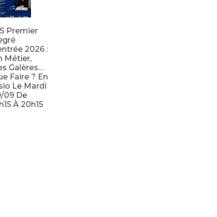
S Premier
egré
ntrée 2026 :
 Métier,
s Galères…
e Faire ? En
sio Le Mardi
9/09 De
h15 À 20h15
e la suite