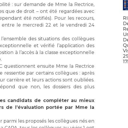
bilité : sur demande de Mme la Rectrice,
res que de droit – ont été regardées avec
ependant été notifiés). Pour les recours,
RI
D
u entre le mercredi 22 et le vendredi 24
Re
Un
 l’ensemble des situations des collègues
De
Qu
xceptionnelle et vérifié l’application des
Vi
ition à l’accès à la classe exceptionnelle
2
.
17
LC questionnent ensuite Mme la Rectrice
Lir
ressentie par certains collègues : après
eur carrière et leurs actions sont oubliées.
répond que non, les dossiers des plus
.
 les candidats de compléter au mieux
ors de l’évaluation portée par Mme la
r parmi les proposés les collègues nés en
a CAPA, tous les collègues au vivier 1 ont