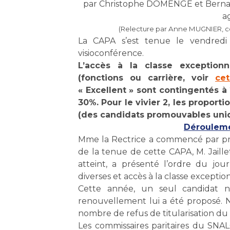
par Christophe DOMENGE et Bernard
a
(Relecture par Anne MUGNIER, co
La CAPA s’est tenue le vendred
visioconférence.
L’accès à la classe exceptionn
(fonctions ou carrière, voir
cet
« Excellent » sont contingentés à 
30%. Pour le vivier 2, les propor
(des candidats promouvables uniqu
Dérouleme
Mme la Rectrice a commencé par pré
de la tenue de cette CAPA, M. Jaille
atteint, a présenté l’ordre du jour 
diverses et accès à la classe exceptio
Cette année, un seul candidat n’
renouvellement lui a été proposé. 
nombre de refus de titularisation du 
Les commissaires paritaires du SNAL