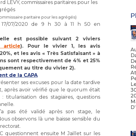
 LÉVY, commissaires paritaires pour les
grégés
Pl
mmissaire paritaire pour les agrégés)
i 17/07/2020 de 9 h 30 à 11 h 50 en
elle est possible suivant 2 viviers
 article
). Pour le vivier 1, les avis
Au
20%, et les avis « Très Satisfaisant » à
Da
tions sont respectivement de 4% et 25%
D
Ré
ement au titre du vivier 2).
At
nt de la CAPA
Pe
senter ses excuses pour la date tardive
Le
t, après avoir vérifié que le quorum était
3
20
: titularisation des stagiaires, questions
Ma
nnelle.
D
a pas été validé après son stage, le
Lir
Nous observons là une baisse sensible du
rectorat.
C questionnent ensuite M Jaillet sur les