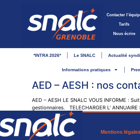
Contacter l’équip
Tarifs
Nous écrire
*INTRA 2026*
Le SNALC
Actualité synd
Informations pratiques
Prem
AED – AESH : nos con
AED – AESH LE SNALC VOUS INFORME : Suite à
gestionnaires. TELECHARGER L’ ANNUAIRE
Mentions légale