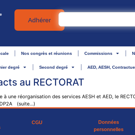
e
Adhérer
icale
Nos congrès et réunions
Commissions
N
ier degré
Second degré
AED, AESH, Contractue
tacts au RECTORAT
 une réorganisation des services AESH et AED, le RECTORA
 DP2A (suite…)
Données
CGU
s
personnelles