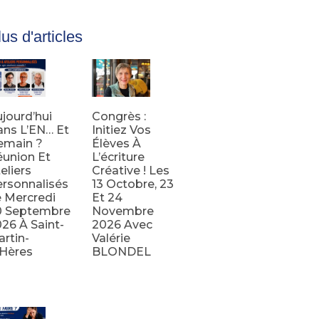
us d'articles
jourd’hui
Congrès :
ns L’EN… Et
Initiez Vos
emain ?
Élèves À
union Et
L’écriture
eliers
Créative ! Les
rsonnalisés
13 Octobre, 23
 Mercredi
Et 24
0 Septembre
Novembre
26 À Saint-
2026 Avec
rtin-
Valérie
’Hères
BLONDEL
e la suite
Lire la suite