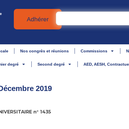
e
Adhérer
icale
Nos congrès et réunions
Commissions
N
ier degré
Second degré
AED, AESH, Contractue
 Décembre 2019
IVERSITAIRE n° 1435