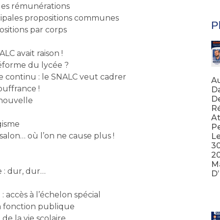
 les rémunérations
ncipales propositions communes
Pl
sitions par corps
LC avait raison !
réforme du lycée ?
 continu : le SNALC veut cadrer
Au
ouffrance !
Da
D
 nouvelle
Ré
At
gisme
Pe
salon… où l’on ne cause plus !
Le
3
20
Ma
 : dur, dur…
D
Lir
: accès à l’échelon spécial
a fonction publique
de la vie scolaire