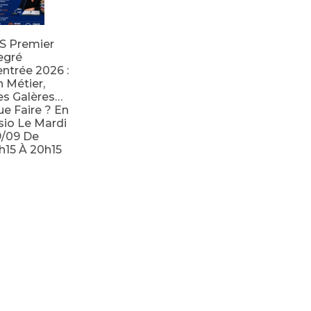
S Premier
egré
ntrée 2026 :
 Métier,
s Galères…
e Faire ? En
sio Le Mardi
9/09 De
h15 À 20h15
e la suite