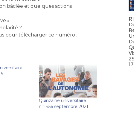
tion bâclée et quelques actions
RI
ive »
D
mplarité ?
Re
ous pour télécharger ce numéro :
Un
De
Qu
Vi
2
17
iversitaire
19
Lir
Quinzaine universitaire
n°1456 septembre 2021