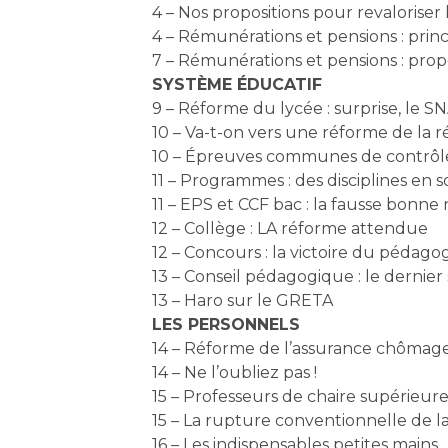
4 – Nos propositions pour revaloriser
4 – Rémunérations et pensions : pri
7 – Rémunérations et pensions : propo
SYSTÈME ÉDUCATIF
9 – Réforme du lycée : surprise, le SNA
10 – Va-t-on vers une réforme de la 
10 – Épreuves communes de contrôle
11 – Programmes : des disciplines en s
11 – EPS et CCF bac : la fausse bonne
12 – Collège : LA réforme attendue
12 – Concours : la victoire du pédago
13 – Conseil pédagogique : le dernier 
13 – Haro sur le GRETA
LES PERSONNELS
14 – Réforme de l’assurance chômage
14 – Ne l’oubliez pas !
15 – Professeurs de chaire supérieure 
15 – La rupture conventionnelle de l
16 – Les indispensables petites mains… 