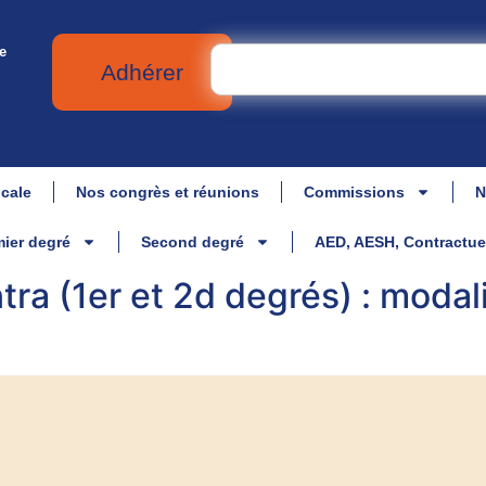
e
Adhérer
icale
Nos congrès et réunions
Commissions
N
ier degré
Second degré
AED, AESH, Contractue
tra (1er et 2d degrés) : modal