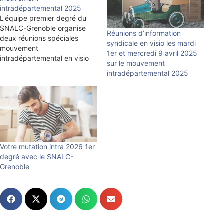
intradépartemental 2025
L'équipe premier degré du
SNALC-Grenoble organise
Réunions d’information
deux réunions spéciales
syndicale en visio les mardi
mouvement
1er et mercredi 9 avril 2025
intradépartemental en visio
sur le mouvement
destinées au personnels du
intradépartemental 2025
1er degré désirant participer
au mouvement intra 2025 Le
mercredi 19 mars 2025 de
10h à 12h sur la plate-forme
ZOOM ET Le mardi 1 avril
2025 de 17h30 à 19h30 sur
la…
Votre mutation intra 2026 1er
degré avec le SNALC-
Grenoble