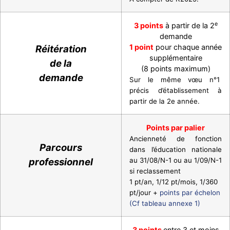
e
3 points
à partir de la 2
demande
1 point
pour chaque année
Réitération
supplémentaire
de la
(8 points maximum)
demande
Sur le même vœu n°1
précis d’établissement à
partir de la 2e année.
Points par palier
Ancienneté de fonction
Parcours
dans l’éducation nationale
professionnel
au 31/08/N-1 ou au 1/09/N-1
si reclassement
1 pt/an, 1/12 pt/mois, 1/360
pt/jour +
points par échelon
(Cf tableau annexe 1)
3 points
entre 3 et moins