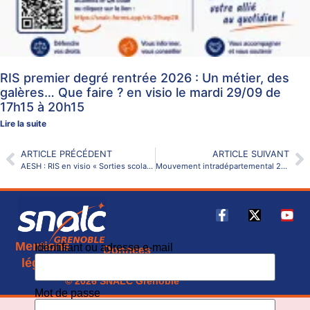
RIS premier degré rentrée 2026 : Un métier, des
galères… Que faire ? en visio le mardi 29/09 de
17h15 à 20h15
Lire la suite
ARTICLE PRÉCÉDENT
ARTICLE SUIVANT
AESH : RIS en visio « Sorties scolaires et Voeux d’affectation » – mercredi 22 avril 2026
Mouvement intradépartemental 26 – Drôme
Mentions
Identifiant ou adresse e-mail
Données
CGU
légales
personnelles
© 2026 SNALC Grenoble
Mot de passe