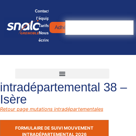
Contacter
l’équipe
Tarifs
Adhérer
Nous
écrire
Mouvement
intradépartemental 38 –
Isère
Retour page mutations intradépartementales
FORMULAIRE DE SUIVI MOUVEMENT
INTRADÉPARTEMENTAL 2026