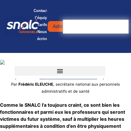
Contacter
l’équipe
Tarifs
Adhérer
Nous
écrire
© iStock – BrianAJackson
Article paru dans la
Quinzaine universitaire n°1432
, septembre 2019
Par
Frédéric ELEUCHE
, secrétaire national aux personnels
administratifs et de santé
Comme le SNALC l’a toujours craint, ce sont bien les
fonctionnaires et parmi eux les professeurs qui seront
victimes du futur système, sauf à multiplier les heures
supplémentaires à condition d’en être physiquement