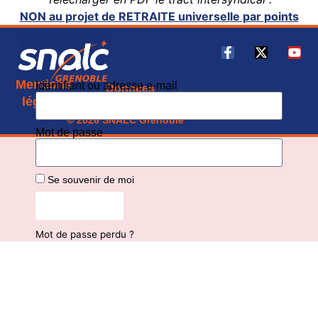
NON au projet de RETRAITE universelle par points
Mentions
Identifiant ou adresse e-mail
Données
CGU
légales
personnelles
© 2026 SNALC Grenoble
Mot de passe
Se souvenir de moi
Connexion
Mot de passe perdu ?