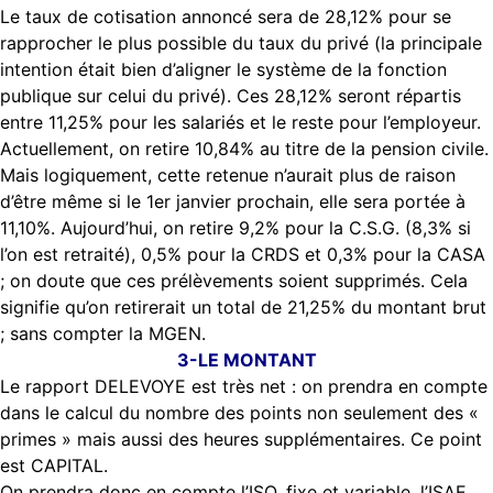
Le taux de cotisation annoncé sera de 28,12% pour se
rapprocher le plus possible du taux du privé (la principale
intention était bien d’aligner le système de la fonction
publique sur celui du privé). Ces 28,12% seront répartis
entre 11,25% pour les salariés et le reste pour l’employeur.
Actuellement, on retire 10,84% au titre de la pension civile.
Mais logiquement, cette retenue n’aurait plus de raison
d’être même si le 1er janvier prochain, elle sera portée à
11,10%. Aujourd’hui, on retire 9,2% pour la C.S.G. (8,3% si
l’on est retraité), 0,5% pour la CRDS et 0,3% pour la CASA
; on doute que ces prélèvements soient supprimés. Cela
signifie qu’on retirerait un total de 21,25% du montant brut
; sans compter la MGEN.
3-LE MONTANT
Le rapport DELEVOYE est très net : on prendra en compte
dans le calcul du nombre des points non seulement des «
primes » mais aussi des heures supplémentaires. Ce point
est CAPITAL.
On prendra donc en compte l’ISO, fixe et variable, l’ISAE,