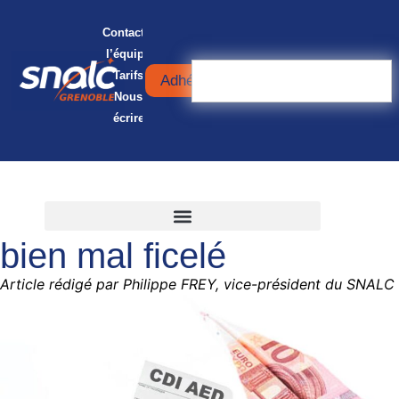
Contacter
l’équipe
Tarifs
Adhérer
Nous
écrire
CDI des AED : un décret
bien mal ficelé
Article rédigé par Philippe FREY, vice-président du SNALC