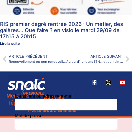
RIS premier degré rentrée 2026 : Un métier, des
galères… Que faire ? en visio le mardi 29/09 de
17h15 à 20h15
Lire la suite
ARTICLE PRÉCÉDENT
ARTICLE SUIVANT
Renouvellement ou non renouvellement des contrats d’AESH : attention aux abus de l’administration
Aujourd’hui dans l’EN… et demain ? Réunion et ateliers personnalisés septembre 2022
Mentions
Identifiant ou adresse e-mail
Données
CGU
légales
personnelles
© 2026 SNALC Grenoble
Mot de passe