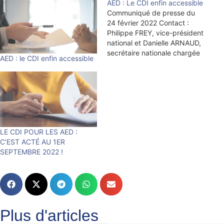
AED : Le CDI enfin accessible
Communiqué de presse du
24 février 2022 Contact :
Philippe FREY, vice-président
national et Danielle ARNAUD,
secrétaire nationale chargée
AED : le CDI enfin accessible
des contractuels,
aed@snalc.fr Aujourd’hui,
jeudi 24 février 2022,
l’Assemblée nationale, en
votant la loi visant à
combattre le harcèlement
scolaire, a rendu possible
LE CDI POUR LES AED :
l’accès au CDI pour les AED.
C’EST ACTÉ AU 1ER
Cette loi…
SEPTEMBRE 2022 !
Plus d'articles