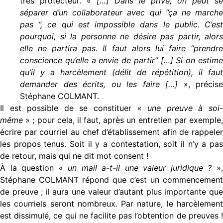
très protecteur. «
[…] Dans le privé, on peut se
séparer d’un collaborateur avec qui ‘’ça ne marche
pas ‘’, ce qui est impossible dans le public. C’est
pourquoi, si la personne ne désire pas partir, alors
elle ne partira pas. Il faut alors lui faire ‘’prendre
conscience qu’elle a envie de partir’’ […] Si on estime
qu’il y a harcèlement (délit de répétition), il faut
demander des écrits, ou les faire […]
», précise
Stéphane COLMANT.
Il est possible de se constituer «
une preuve à soi
même
» ; pour cela, il faut, après un entretien par exemple,
écrire par courriel au chef d’établissement afin de rappeler
les propos tenus. Soit il y a contestation, soit il n’y a pas
de retour, mais qui ne dit mot consent !
À la question «
un mail a-t-il une valeur juridique ?
»
Stéphane COLMANT répond que c’est un commencement
de preuve ; il aura une valeur d’autant plus importante que
les courriels seront nombreux. Par nature, le harcèlement
est dissimulé, ce qui ne facilite pas l’obtention de preuves !