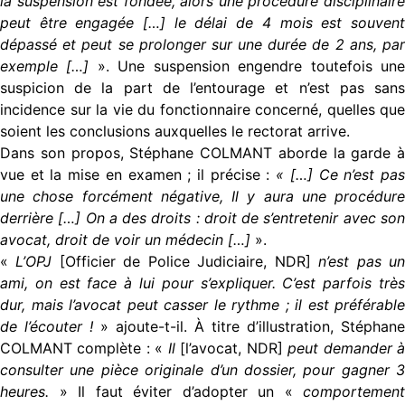
la suspension est fondée, alors une procédure disciplinaire
peut être engagée […] le délai de 4 mois est souvent
dépassé et peut se prolonger sur une durée de 2 ans, par
exemple […]
». Une suspension engendre toutefois un
suspicion de la part de l’entourage et n’est pas sans
incidence sur la vie du fonctionnaire concerné, quelles que
soient les conclusions auxquelles le rectorat arrive.
Dans son propos, Stéphane COLMANT aborde la garde à
vue et la mise en examen ; il précise :
« […] Ce n’est pa
une chose forcément négative, Il y aura une procédure
derrière […] On a des droits : droit de s’entretenir avec son
avocat, droit de voir un médecin […]
».
«
L’OPJ
[Officier de Police Judiciaire, NDR]
n’est pas u
ami, on est face à lui pour s’expliquer. C’est parfois très
dur, mais l’avocat peut casser le rythme ; il est préférable
de l’écouter !
» ajoute-t-il. À titre d’illustration, Stéphane
COLMANT complète : «
Il
[l’avocat, NDR]
peut demander 
consulter une pièce originale d’un dossier, pour gagner 3
heures.
» Il faut éviter d’adopter un «
comportement