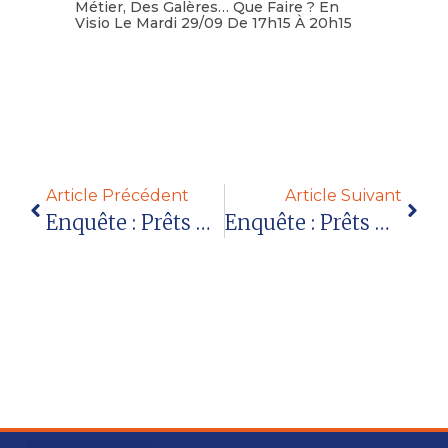
Métier, Des Galères… Que Faire ? En
Visio Le Mardi 29/09 De 17h15 À 20h15
Lire la suite
Article Précédent
Article Suivant
Enquête : Prêts À Rentrer Le 11 Mai ? – Les Difficultés D’exercice Pendant Le Confinement
Enquête : Prêts À Rentrer Le 11 Mai ? – Les Difficultés Liées À Chaque Fonction