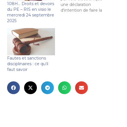
108H… Droits et devoirs
une déclaration
du PE – RIS en visio le
d'intention de faire la
mercredi 24 septembre
grève 48 heures avant
2025
le début de la grève. Si
le nombre
d'enseignants grévistes
est supérieur à 25%, un
service minimum
d'accueil est mis en
place par la mairie. Si le
Fautes et sanctions
SMA n'est pas mis…
disciplinaires : ce qu’il
faut savoir