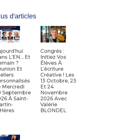
us d'articles
jourd’hui
Congrès :
ns L’EN… Et
Initiez Vos
emain ?
Élèves À
union Et
L’écriture
eliers
Créative ! Les
rsonnalisés
13 Octobre, 23
 Mercredi
Et 24
0 Septembre
Novembre
26 À Saint-
2026 Avec
rtin-
Valérie
’Hères
BLONDEL
e la suite
Lire la suite