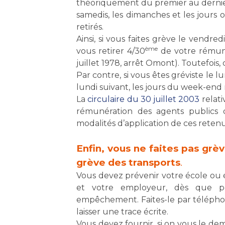
théoriquement du premier au dernier j
samedis, les dimanches et les jours 
retirés.
Ainsi, si vous faites grève le vendred
ème
vous retirer 4/30
de votre rémuné
juillet 1978, arrêt Omont). Toutefois,
Par contre, si vous êtes gréviste le 
lundi suivant, les jours du week-end 
La
circulaire du 30 juillet 2003
relati
rémunération des agents publics d
modalités d’application de ces retenu
Enfin, vous ne faites pas grè
grève des transports
.
Vous devez prévenir votre école ou
et votre employeur, dès que po
empêchement. Faites-le par téléphon
laisser une trace écrite.
Vous devez fournir, si on vous le de