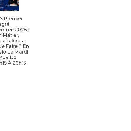
S Premier
egré
ntrée 2026 :
 Métier,
s Galères…
e Faire ? En
sio Le Mardi
9/09 De
h15 À 20h15
e la suite