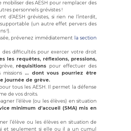
n de mobiliser des AESH pour remplacer des
tres personnels grévistes !
d’AESH grévistes, si rien ne l’interdit,
supportable (un autre effet pervers des
s !).
essée, prévenez immédiatement
la section
 des difficultés pour exercer votre droit
 les requêtes, réflexions, pressions,
grève,
réquisitions
pour effectuer des
 missions
… dont vous pourriez être
ne journée de grève.
pour tous les AESH. Il permet la défense
e de vos droits.
gner l’élève (ou les élèves) en situation
rvice minimum d’accueil (SMA) mis en
 l’élève ou les élèves en situation de
i et seulement si elle ou il a un cumul