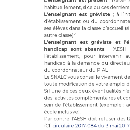
L’enseignant est présent
; l’AESH
habituellement, si ce ou ces derniers
L’enseignant est gréviste
; à l’i
d’établissement ou du coordonnat
ses élèves dans la classe d’accueil (s
2
autre classe)
.
L’enseignant est gréviste et l’
handicap sont absents
; l’AESH 
l’établissement, pour intervenir 
handicap à la demande du directeur
du coordonnateur du PIAL.
Le SNALC vous conseille vivement 
toute modification de votre emploi du
Si l’une de ces deux éventualités n’
des activités complémentaires et con
sein de l’établissement (exemple :
école inclusive).
Par contre, l’AESH doit refuser des 
(Cf.
circulaire 2017-084 du 3 mai 2017