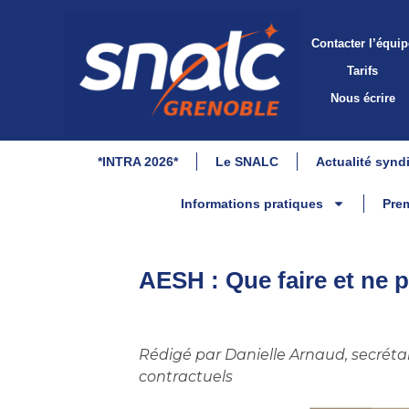
Contacter l’équip
Tarifs
Nous écrire
*INTRA 2026*
Le SNALC
Actualité synd
Informations pratiques
Prem
AESH : Que faire et ne p
Rédigé par Danielle Arnaud, secrét
contractuels