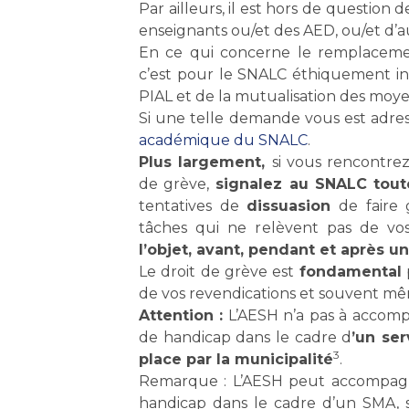
Par ailleurs, il est hors de questio
enseignants ou/et des AED, ou/et d’au
En ce qui concerne le remplacement 
c’est pour le SNALC éthiquement in
PIAL et de la mutualisation des moyen
Si une telle demande vous est adr
académique du SNALC
.
Plus largement,
si vous rencontrez
de grève,
signalez au SNALC toutes
tentatives de
dissuasion
de faire 
tâches qui ne relèvent pas de vos
l’objet, avant, pendant et après u
Le droit de grève est
fondamental
de vos revendications et souvent mêm
Attention :
L’AESH n’a pas à accompa
de handicap dans le cadre d
’un se
3
place par la municipalité
.
Remarque : L’AESH peut accompagner
handicap dans le cadre d’un SMA, s