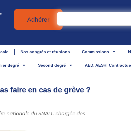
e
Adhérer
icale
Nos congrès et réunions
Commissions
N
ier degré
Second degré
AED, AESH, Contractue
as faire en cas de grève ?
aire nationale du SNALC chargée des