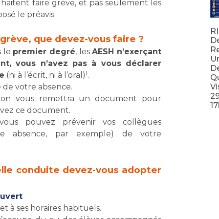
haitent faire grève, et pas seulement les
osé le préavis.
RI
 grève, que devez-vous faire ?
D
Re
 le
premier degré
, les
AESH n’exerçant
Un
nt, vous n’avez pas à vous déclarer
De
1
ce
(ni à l’écrit, ni à l’oral)
.
Qu
e de votre absence.
Vi
2
l, on vous remettra un document pour
17
ervez ce document.
, vous pouvez prévenir vos collègues
Lir
tre absence, par exemple) de votre
.
elle conduite devez-vous adopter
ouvert
et à ses horaires habituels.