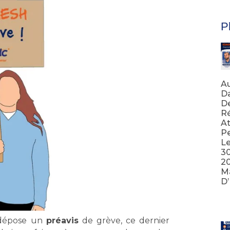
Pl
Au
Da
D
Ré
At
Pe
Le
3
20
Ma
D
Lir
 dépose un
préavis
de grève, ce dernier