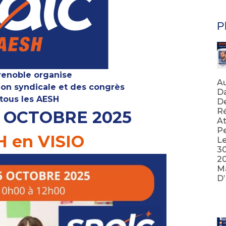
Pl
enoble organise
Au
ion syndicale et des congrès
Da
 tous les AESH
D
Ré
 OCTOBRE 2025
At
Pe
H en VISIO
Le
3
20
Ma
D
Lir