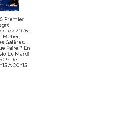
S Premier
egré
ntrée 2026 :
 Métier,
s Galères…
e Faire ? En
sio Le Mardi
9/09 De
h15 À 20h15
e la suite