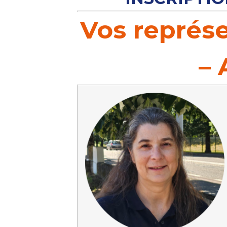
Vos représ
–