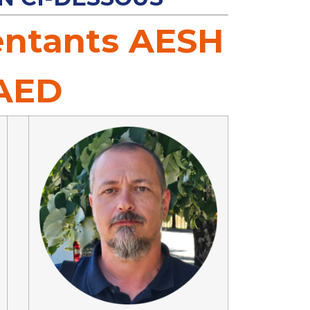
entants AESH
 AED