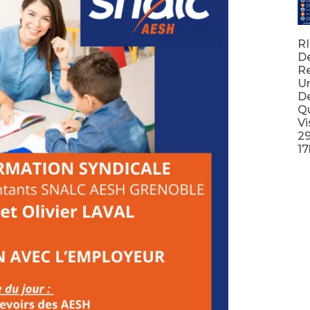
RI
D
Re
Un
De
Qu
Vi
2
17
Lir