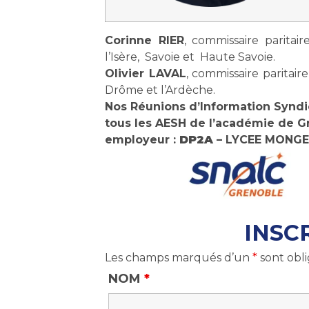
Corinne RIER
, commissaire parita
l’Isère, Savoie et Haute Savoie.
Olivier LAVAL
, commissaire paritai
Drôme et l’Ardèche.
Nos Réunions d’Information Syndi
tous les AESH de l’académie de
G
employeur :
DP2A
– LYCEE MONGE
I
NSC
Les champs marqués d’un
*
sont obli
NOM
*