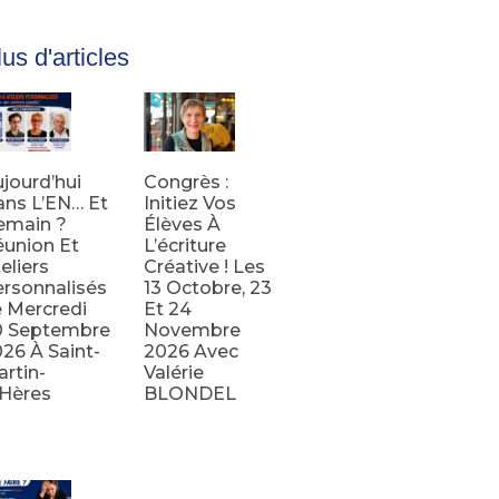
us d'articles
jourd’hui
Congrès :
ns L’EN… Et
Initiez Vos
emain ?
Élèves À
union Et
L’écriture
eliers
Créative ! Les
rsonnalisés
13 Octobre, 23
 Mercredi
Et 24
0 Septembre
Novembre
26 À Saint-
2026 Avec
rtin-
Valérie
’Hères
BLONDEL
e la suite
Lire la suite