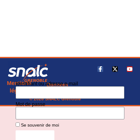
Mentions
Identifiant ou adresse e-mail
Données
CGU
légales
personnelles
© 2026 SNALC Grenoble
Mot de passe
Se souvenir de moi
Connexion