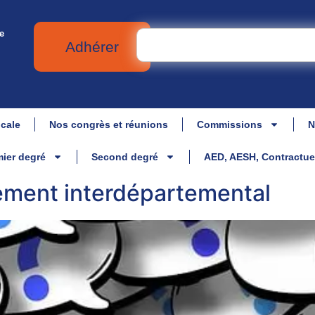
e
Adhérer
icale
Nos congrès et réunions
Commissions
N
ier degré
Second degré
AED, AESH, Contractue
ment interdépartemental