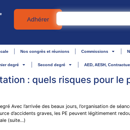
e
Adhérer
icale
Nos congrès et réunions
Commissions
N
ier degré
Second degré
AED, AESH, Contractue
ation : quels risques pour le
é Avec l’arrivée des beaux jours, l’organisation de séance
urce d’accidents graves, les PE peuvent légitimement redou
ale (suite…)