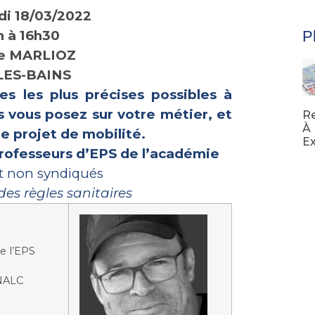
di 18/03/2022
h à 16h30
Pl
ée MARLIOZ
-LES-BAINS
es les plus précises possibles à
s vous posez sur votre métier, et
R
À 
 projet de mobilité.
Ex
professeurs d’EPS de l’académie
Lir
t non syndiqués
des règles sanitaires
e l’EPS
SNALC