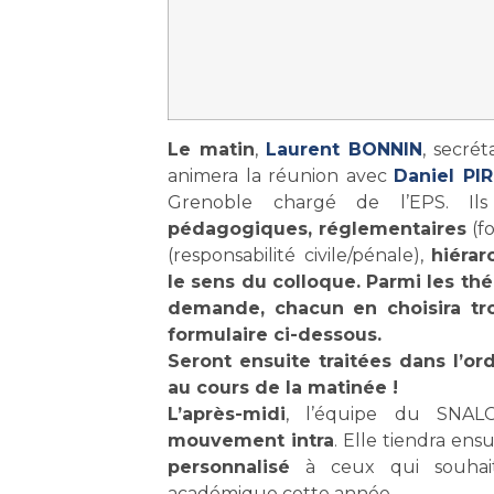
Le matin
,
Laurent BONNIN
, secré
animera la réunion avec
Daniel PI
Grenoble chargé de l’EPS. Ils
pédagogiques, réglementaires
(fo
(responsabilité civile/pénale),
hiérar
le sens du colloque. Parmi les th
demande, chacun en choisira tro
formulaire ci-dessous.
Seront ensuite traitées dans l’o
au cours de la matinée !
L’après-midi
, l’équipe du SNALC
mouvement intra
. Elle tiendra ens
personnalisé
à ceux qui souhait
académique cette année.