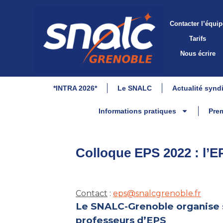
Contacter l’équip
Tarifs
Nous écrire
*INTRA 2026*
Le SNALC
Actualité synd
Informations pratiques
Prem
Colloque EPS 2022 : l’E
Contact
:
eps@snalcgrenoble.fr
Le SNALC-Grenoble organise 
professeurs d’EPS