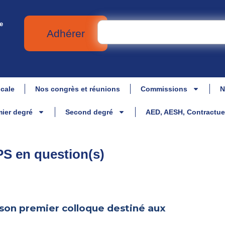
e
Adhérer
icale
Nos congrès et réunions
Commissions
N
ier degré
Second degré
AED, AESH, Contractue
PS en question(s)
son premier colloque destiné aux