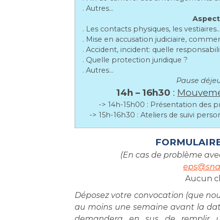
. Autres…
Aspect
. Les contacts physiques, les vestiair
. Mise en accusation judiciaire, commen
. Accident, incident: quelle responsabili
. Quelle protection juridique ?
. Autres…
Pause déje
14h – 16h30
:
Mouvemen
-> 14h-15h00 : Présentation des 
-> 15h-16h30 : Ateliers de suivi per
FORMULAIRE
(En cas de problème avec
eps
@snal
Aucun c
Déposez votre convocation (que nous
au moins une semaine avant la date
demandera en sus de remplir u