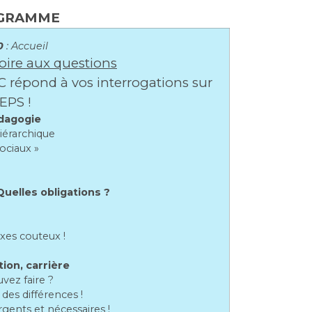
GRAMME
0
: Accueil
oire aux questions
C répond à vos interrogations sur
’EPS !
dagogie
iérarchique
sociaux »
Quelles obligations ?
xes couteux !
ion, carrière
vez faire ?
des différences !
gents et nécessaires !