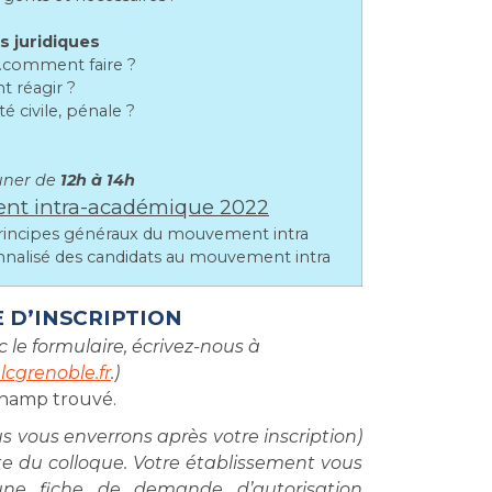
s juridiques
es…comment faire ?
t réagir ?
té civile, pénale ?
uner de
12h à 14h
t intra-académique 2022
principes généraux du mouvement intra
sonnalisé des candidats au mouvement intra
 D’INSCRIPTION
 le formulaire, écrivez-nous à
cgrenoble.fr
.)
hamp trouvé.
 vous enverrons après votre inscription)
 du colloque. Votre établissement vous
ne fiche de demande d’autorisation