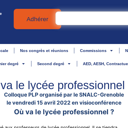
e
Adhérer
icale
Nos congrès et réunions
Commissions
N
ier degré
Second degré
AED, AESH, Contractue
a le lycée professionnel
Colloque PLP organisé par le SNALC-Grenoble
le vendredi 15 avril 2022 en visioconférence
Où va le lycée professionnel ?
 aux professeurs de lycée professionnel. Il se tiendra