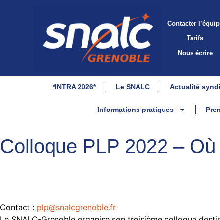
Contacter l’équip
Tarifs
Nous écrire
*INTRA 2026*
Le SNALC
Actualité synd
Informations pratiques
Prem
Colloque PLP 2022 – Où v
Contact
:
plp
@snalcgrenoble.fr
Le SNALC-Grenoble organise son troisième colloque destiné