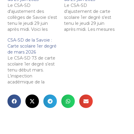
Le CSA-SD
Le CSA-SD
d'ajustement des
d'ajustement de carte
collèges de Savoie s'est
scolaire 1er degré s'est
tenu le jeudi 29 juin
tenu le jeudi 29 juin
après midi. Voici les
après midi. Les mesures
mesures décidées en
de carte suivantes ont
CSA-SD de la Savoie :
séance pour la rentrée
été décidées. Le
Carte scolaire 1er degré
2023 : Collège de
prochain CSA-SD de
de mars 2026
l’Epine à Novalaise :
carte scolaire 1er degré
Le CSA-SD 73 de carte
ouverture d’une division
degré se tiendra la
scolaire 1er degré s’est
de 6e. Collège George
première semaine de
tenu début mars.
Sand à La Motte
septembre. Ouvertures
L’inspection
Servolex : ouverture
et fermetures de
académique de la
d’une division de 3e.…
classes par
Savoie prévoit de
circonscriptions : Aix-les-
fermer 36 classes à la
Bains :…
rentrée prochaine et
d’en ouvrir 5. Toutefois,
elle assure continuer à
mettre les moyens, en
améliorant le taux
d’encadrement des