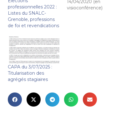
Elections
14/04/2020 (en
professionnelles 2022 :
visioconférence)
Listes du SNALC-
COMPTE-RENDU par
Grenoble, professions
Bernard Lévy,
de foi et revendications
commissaire paritaire
pour les agrégés
Représentants de
l’administration : Mme
Chrétien SG), M Jaillet
(DRH), M Villerot
DIPER), Mme Isnel
CAPA du 3/07/2025 :
(Rectrice) s’est excusée
Titularisation des
La CAPA, initialement
agrégés stagiaires
prévue en mars, a eu
lieu le…