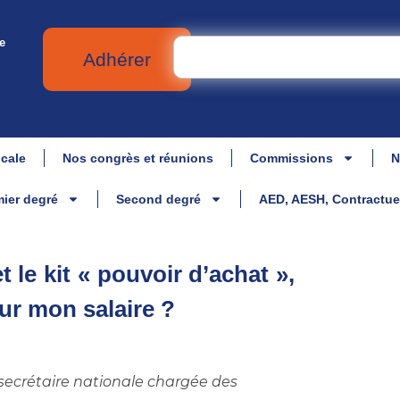
e
Adhérer
icale
Nos congrès et réunions
Commissions
N
ier degré
Second degré
AED, AESH, Contractue
t le kit « pouvoir d’achat »,
ur mon salaire ?
 secrétaire nationale chargée des