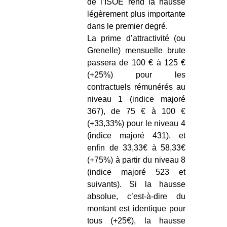
de l’ISOE rend la hausse
légèrement plus importante
dans le premier degré.
La prime d’attractivité (ou
Grenelle) mensuelle brute
passera de 100 € à 125 €
(+25%) pour les
contractuels rémunérés au
niveau 1 (indice majoré
367), de 75 € à 100 €
(+33,33%) pour le niveau 4
(indice majoré 431), et
enfin de 33,33€ à 58,33€
(+75%) à partir du niveau 8
(indice majoré 523 et
suivants). Si la hausse
absolue, c’est-à-dire du
montant est identique pour
tous (+25€), la hausse