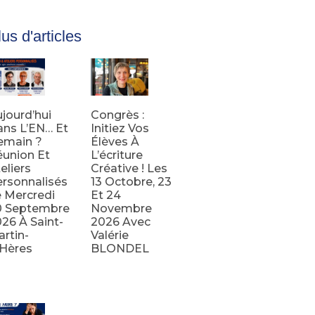
us d'articles
jourd’hui
Congrès :
ns L’EN… Et
Initiez Vos
emain ?
Élèves À
union Et
L’écriture
eliers
Créative ! Les
rsonnalisés
13 Octobre, 23
 Mercredi
Et 24
0 Septembre
Novembre
26 À Saint-
2026 Avec
rtin-
Valérie
’Hères
BLONDEL
e la suite
Lire la suite