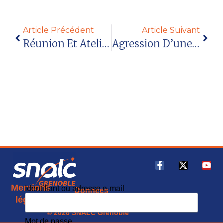
Article Précédent
Article Suivant
Réunion Et Ateliers Mobilité Mars 2023
Agression D’une AESH : Faudra-T-Il Un Mort Pour Que Le Ministère Se Bouge ?
Mentions
Identifiant ou adresse e-mail
Données
CGU
légales
personnelles
© 2026 SNALC Grenoble
Mot de passe