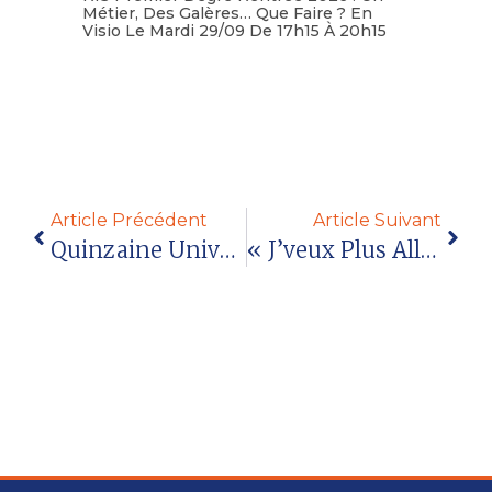
Métier, Des Galères… Que Faire ? En
Visio Le Mardi 29/09 De 17h15 À 20h15
Lire la suite
Article Précédent
Article Suivant
Quinzaine Universitaire N°1475 Mars 2023
« J’veux Plus Aller À L’école ! » (2) : Les Dispositifs D’accompagnement