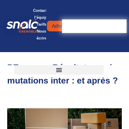
Contacter
l’équipe
Tarifs
Adhérer
Nous
écrire
PE : Résultats des
mutations inter : et après ?