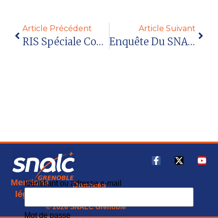
Article Précédent
Article Suivant
RIS Spéciale Contractuels ATSS En Visioconférence Le 25 Septembre 2025 : Tout Savoir Sur Votre Contrat Et Votre Bulletin De Paie
Enquête Du SNALC : L’accompagnement Des Professeurs (résultats)
Mentions
Identifiant ou adresse e-mail
Données
CGU
légales
personnelles
© 2026 SNALC Grenoble
Mot de passe