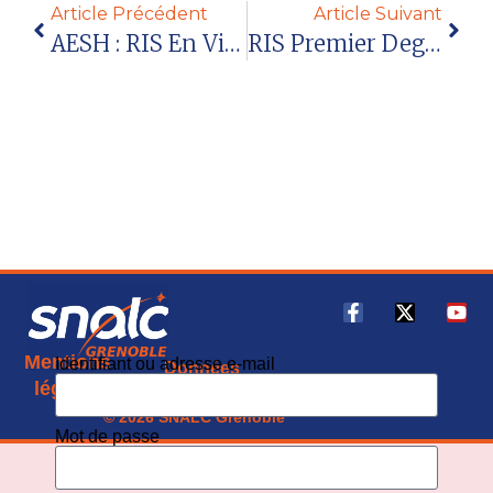
Article Précédent
Article Suivant
AESH : RIS En Visio Lundi 18 Mai 2026
RIS Premier Degré – Petit Guide De Survie Du PE Dans Le Jungle Administrative
Mentions
Identifiant ou adresse e-mail
Données
CGU
légales
personnelles
© 2026 SNALC Grenoble
Mot de passe