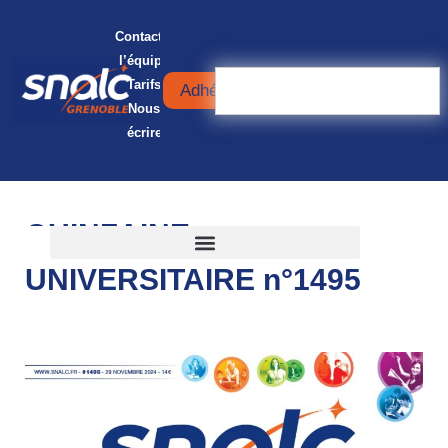
Contacter
l’équipe
Tarifs
Adhérer
Nous
écrire
QUINZAINE
UNIVERSITAIRE n°1495