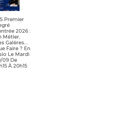
S Premier
egré
ntrée 2026 :
 Métier,
s Galères…
e Faire ? En
sio Le Mardi
9/09 De
h15 À 20h15
e la suite