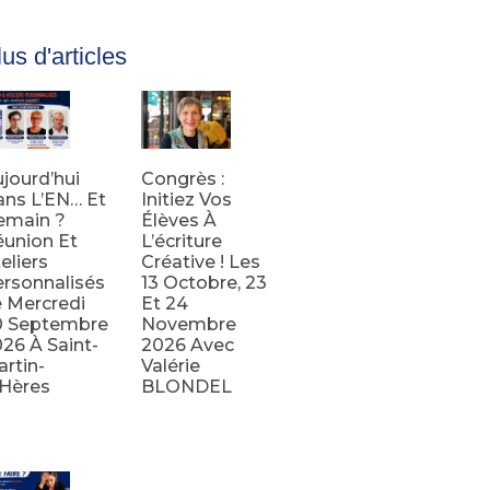
us d'articles
jourd’hui
Congrès :
ns L’EN… Et
Initiez Vos
emain ?
Élèves À
union Et
L’écriture
eliers
Créative ! Les
rsonnalisés
13 Octobre, 23
 Mercredi
Et 24
0 Septembre
Novembre
26 À Saint-
2026 Avec
rtin-
Valérie
’Hères
BLONDEL
e la suite
Lire la suite