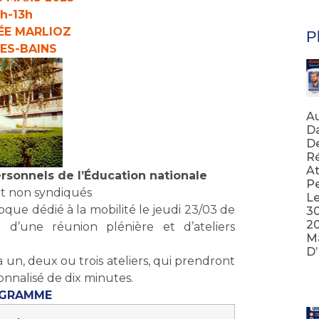
h-13h
ÉE MARLIOZ
Pl
LES-BAINS
Au
Da
D
Ré
At
rsonnels de l’Éducation nationale
Pe
t non syndiqués
Le
que dédié à la mobilité le jeudi 23/03 de
3
20
 d’une réunion plénière et d’ateliers
Ma
D
à un, deux ou trois ateliers, qui prendront
Lir
nnalisé de dix minutes.
GRAMME