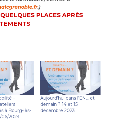
alcgrenoble.fr
.)
 QUELQUES PLACES APRÈS
STEMENTS
bilité –
Aujourd’hui dans l’EN… et
ateliers
demain ? 14 et 15
és à Bourg-lès-
décembre 2023
7/06/2023