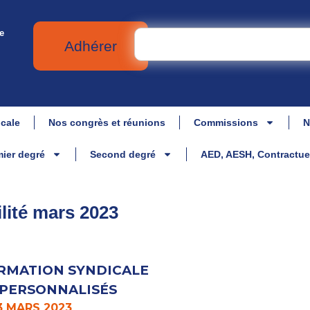
e
Adhérer
icale
Nos congrès et réunions
Commissions
N
ier degré
Second degré
AED, AESH, Contractue
lité mars 2023
RMATION SYNDICALE
 PERSONNALISÉS
3 MARS 2023