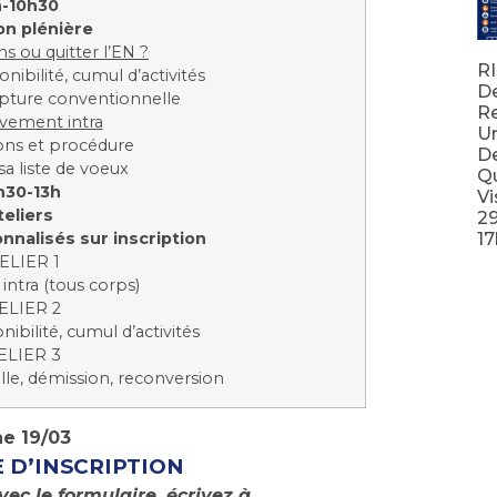
-10h30
on plénière
ns ou quitter l’EN ?
RI
nibilité, cumul d’activités
D
upture conventionnelle
Re
vement intra
Un
ons et procédure
De
sa liste de voeux
Qu
h30-13h
Vi
teliers
2
nalisés sur inscription
17
ELIER 1
Lir
ntra (tous corps)
ELIER 2
ibilité, cumul d’activités
ELIER 3
le, démission, reconversion
he 19/03
 D’INSCRIPTION
ec le formulaire, écrivez à