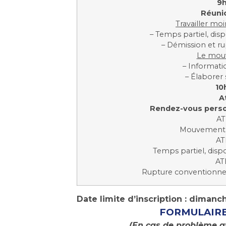
9h
Réuni
Travailler moi
– Temps partiel, dispo
– Démission et r
Le mou
– Informati
– Élaborer 
10
A
Rendez-vous person
AT
Mouvement i
AT
Temps partiel, dispon
AT
Rupture conventionnel
Date limite d’inscription : dimanc
FORMULAIRE
(En cas de problème av