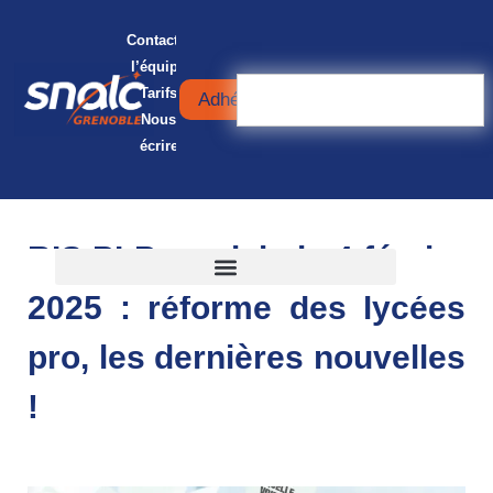
Contacter
l’équipe
Tarifs
Adhérer
Nous
écrire
RIS PLP en visio le 4 février
2025 : réforme des lycées
pro, les dernières nouvelles
!