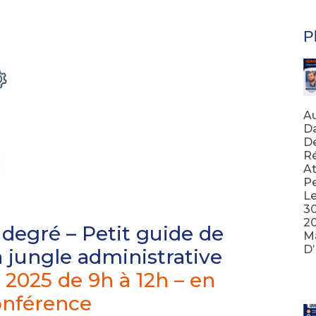
Pl
Au
Da
D
Ré
At
Pe
Le
3
20
degré – Petit guide de
Ma
D
a jungle administrative
Lir
 2025 de 9h à 12h – en
onférence