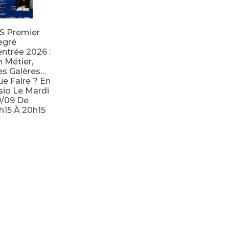
S Premier
egré
ntrée 2026 :
 Métier,
s Galères…
e Faire ? En
sio Le Mardi
9/09 De
h15 À 20h15
e la suite