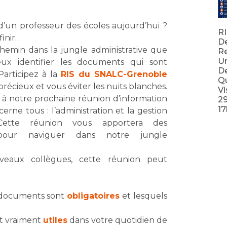
 d’un professeur des écoles aujourd’hui ?
RI
finir…
D
chemin dans la jungle administrative que
Re
Un
ux identifier les documents qui sont
De
Participez à la
RIS du SNALC-Grenoble
Qu
écieux et vous éviter les nuits blanches.
Vi
r à notre prochaine réunion d’information
2
17
erne tous : l’administration et la gestion
 Cette réunion vous apportera des
Lir
es pour naviguer dans notre jungle
uveaux collègues, cette réunion peut
 documents sont
obligatoires
et lesquels
t vraiment
utiles
dans votre quotidien de