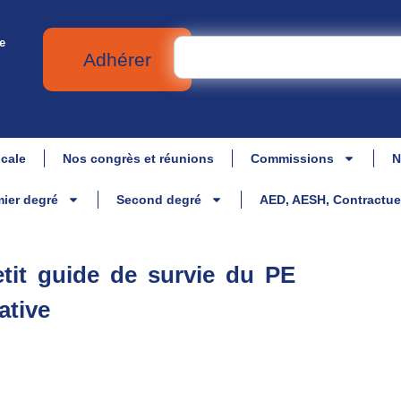
e
Adhérer
icale
Nos congrès et réunions
Commissions
N
ier degré
Second degré
AED, AESH, Contractue
tit guide de survie du PE
ative