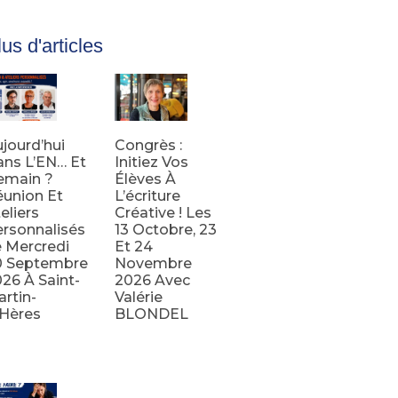
us d'articles
jourd’hui
Congrès :
ns L’EN… Et
Initiez Vos
emain ?
Élèves À
union Et
L’écriture
eliers
Créative ! Les
rsonnalisés
13 Octobre, 23
 Mercredi
Et 24
0 Septembre
Novembre
26 À Saint-
2026 Avec
rtin-
Valérie
’Hères
BLONDEL
e la suite
Lire la suite