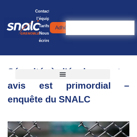
Contacter
l’équipe
Tarifs
Adhérer
Nous
écrire
Sécurité à l’école : votre
avis est primordial –
enquête du SNALC