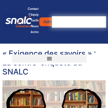
Contacter
l’équipe
Tarifs
Adhérer
Nous
écrire
« Exigence des savoirs » :
La contre-enquête du
SNALC